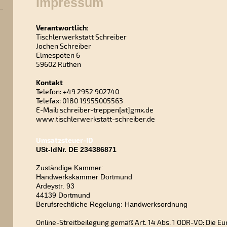
Impressum
Verantwortlich:
Tischlerwerkstatt Schreiber
Jochen Schreiber
Elmespöten 6
59602 Rüthen
Kontakt
Telefon: +49 2952 902740
Telefax: 0180 19955005563
E-Mail: schreiber-treppen[at]gmx.de
www.tischlerwerkstatt-schreiber.de
Umsatzsteuer-ID
USt-IdNr. DE 234386871
Zuständige Kammer:
Handwerkskammer Dortmund
Ardeystr. 93
44139 Dortmund
Berufsrechtliche Regelung: Handwerksordnung
Online-Streitbeilegung gemäß Art. 14 Abs. 1 ODR-VO: Die Eu